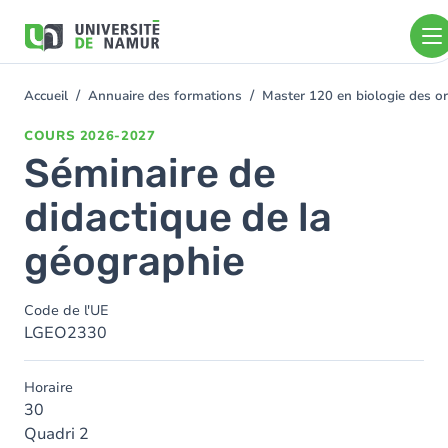
Aller au contenu principal
Aller
au
contenu
principal
Accueil
Annuaire des formations
Master 120 en biologie des o
You
are
COURS
2026-2027
here
Séminaire de
didactique de la
géographie
Code de l'UE
LGEO2330
Horaire
30
Quadri 2