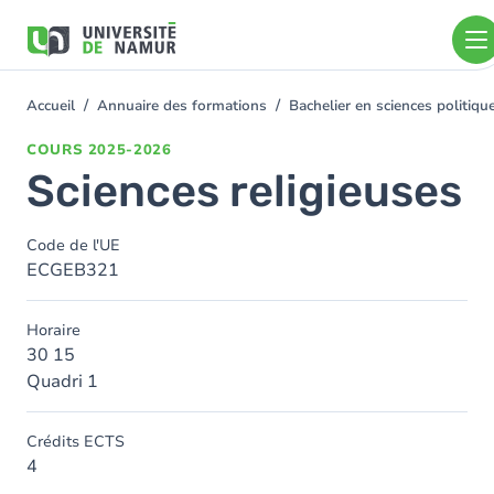
Aller au contenu principal
Aller
au
contenu
principal
Accueil
Annuaire des formations
Bachelier en sciences politiq
You
are
COURS
2025-2026
here
Sciences religieuses
Code de l'UE
ECGEB321
Horaire
30 15
Quadri 1
Crédits ECTS
4