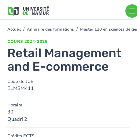
Aller au contenu principal
Aller
au
contenu
principal
Accueil
Annuaire des formations
Master 120 en sciences de gest
You
are
COURS
2024-2025
here
Retail Management
and E-commerce
Code de l'UE
ELMSM411
Horaire
30
Quadri 2
Crédits ECTS