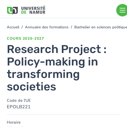
Aller au contenu principal
Aller
au
contenu
principal
Accueil
Annuaire des formations
Bachelier en sciences politiq
You
are
COURS
2026-2027
here
Research Project :
Policy-making in
transforming
societies
Code de l'UE
EPOLB221
Horaire