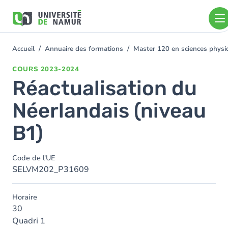
Aller au contenu principal
Aller
au
contenu
principal
Accueil
Annuaire des formations
Master 120 en sciences physiq
You
are
COURS
2023-2024
here
Réactualisation du
Néerlandais (niveau
B1)
Code de l'UE
SELVM202_P31609
Horaire
30
Quadri 1