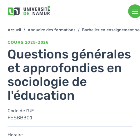
Aller au contenu principal
Aller
au
contenu
principal
Accueil
Annuaire des formations
Bachelier en enseignement s
You
are
COURS
2025-2026
here
Questions générales
et approfondies en
sociologie de
l'éducation
Code de l'UE
FESBB301
Horaire