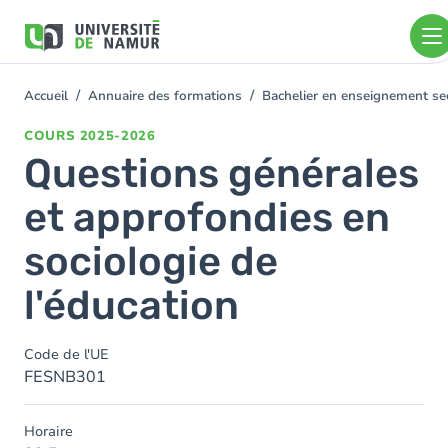
Aller au contenu principal
Aller
au
contenu
principal
Accueil
Annuaire des formations
Bachelier en enseignement s
You
are
COURS
2025-2026
here
Questions générales
et approfondies en
sociologie de
l'éducation
Code de l'UE
FESNB301
Horaire