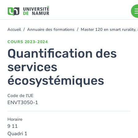
Aller au contenu principal
Aller
au
contenu
principal
Accueil
Annuaire des formations
Master 120 en smart rurality, 
You
are
COURS
2023-2024
here
Quantification des
services
écosystémiques
Code de l'UE
ENVT3050-1
Horaire
9 11
Quadri 1