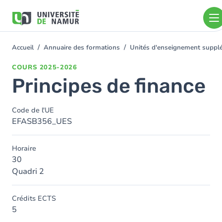
Aller au contenu principal
Aller
au
contenu
principal
Accueil
Annuaire des formations
Unités d'enseignement supplé
You
are
COURS
2025-2026
here
Principes de finance
Code de l'UE
EFASB356_UES
Horaire
30
Quadri 2
Crédits ECTS
5