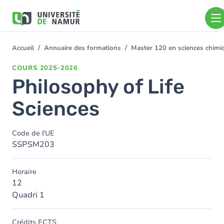
Aller au contenu principal
Aller
au
contenu
principal
Accueil
Annuaire des formations
Master 120 en sciences chimi
You
are
COURS
2025-2026
here
Philosophy of Life
Sciences
Code de l'UE
SSPSM203
Horaire
12
Quadri 1
Crédits ECTS