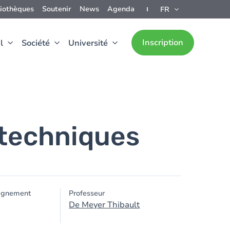
liothèques
Soutenir
News
Agenda
FR
Inscription
l
Société
Université
 techniques
ignement
Professeur
De Meyer Thibault