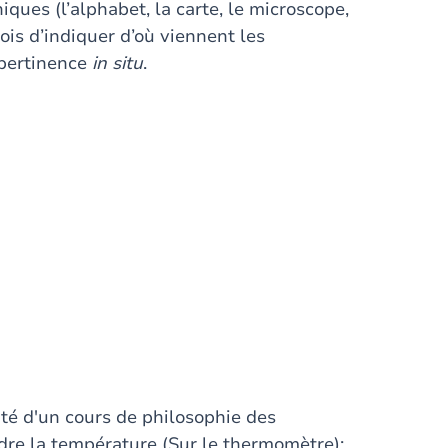
ques (l’alphabet, la carte, le microscope,
ois d’indiquer d’où viennent les
 pertinence
in situ
.
ité d'un cours de philosophie des
ndre la température (Sur le thermomètre);