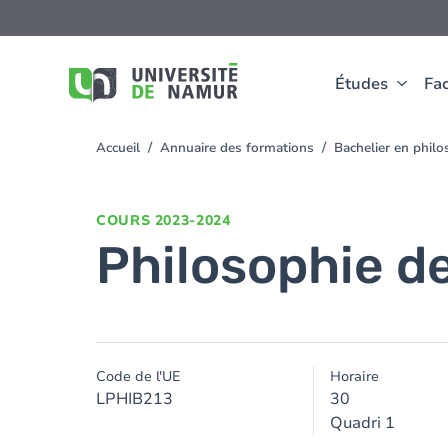
Aller au contenu principal
Aller
au
contenu
principal
Études
Fac
Accueil
Annuaire des formations
Bachelier en phil
You
are
here
COURS
2023-2024
Philosophie d
Code de l'UE
Horaire
LPHIB213
30
Quadri 1