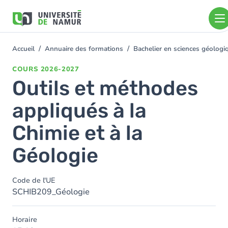
Aller au contenu principal
Aller
au
contenu
principal
Accueil
Annuaire des formations
Bachelier en sciences géolog
You
are
COURS
2026-2027
here
Outils et méthodes
appliqués à la
Chimie et à la
Géologie
Code de l'UE
SCHIB209_Géologie
Horaire