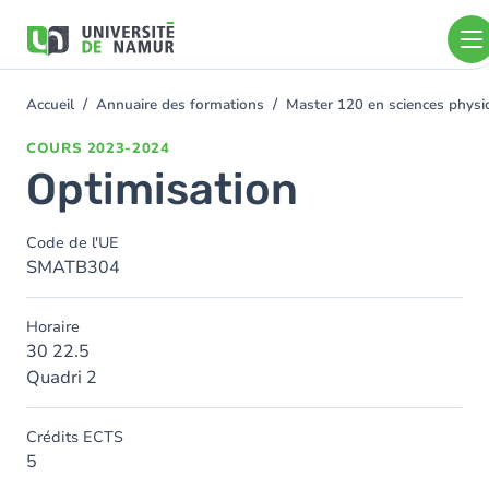
Aller au contenu principal
Aller
au
contenu
principal
Accueil
Annuaire des formations
Master 120 en sciences physiq
You
are
COURS
2023-2024
here
Optimisation
Code de l'UE
SMATB304
Horaire
30 22.5
Quadri 2
Crédits ECTS
5