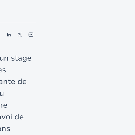
 un stage
es
sante de
du
une
nvoi de
ons