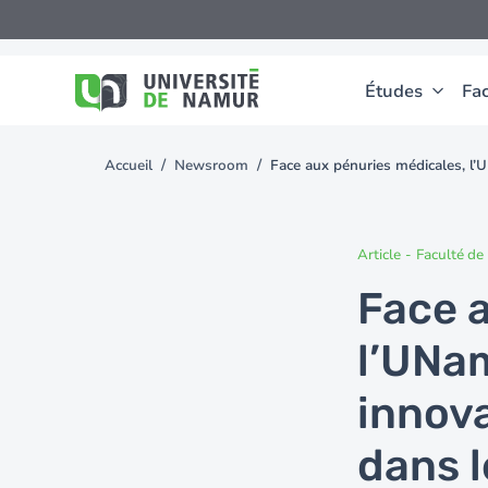
Aller au contenu principal
Aller
au
contenu
principal
Études
Fac
Accueil
Newsroom
Face aux pénuries médicales, l’
You
are
here
Article
-
Faculté d
Face 
l’UNa
innova
dans l