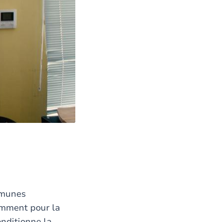
mmunes
tamment pour la
onditionne la