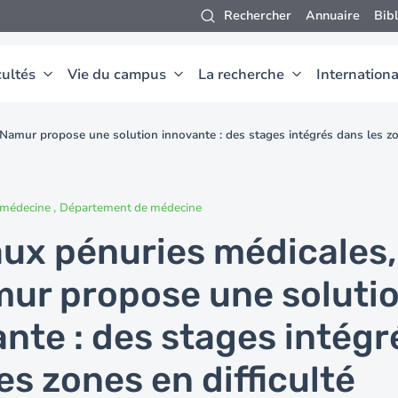
Rechercher
Annuaire
Bib
ultés
Vie du campus
La recherche
Internationa
UNamur propose une solution innovante : des stages intégrés dans les zon
e médecine
Département de médecine
aux pénuries médicales,
mur propose une soluti
nte : des stages intégr
es zones en difficulté