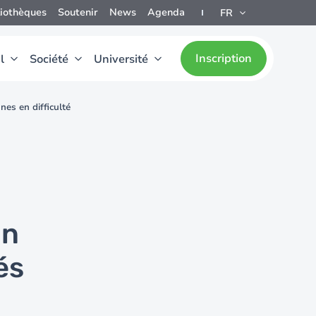
liothèques
Soutenir
News
Agenda
FR
Inscription
l
Société
Université
es en difficulté
on
és