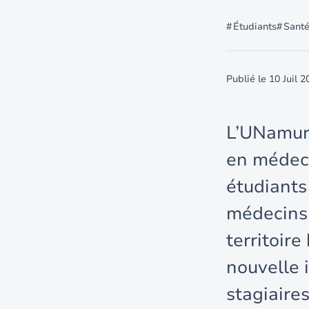
Étudiants
Sant
Publié le
10 Juil 2
L’UNamur 
en médeci
étudiants
médecins 
territoir
nouvelle i
stagiaire