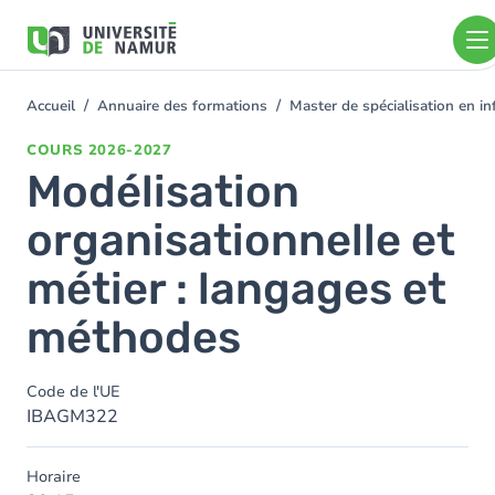
Aller au contenu principal
Aller
au
contenu
principal
Accueil
Annuaire des formations
Master de spécialisation en i
You
are
COURS
2026-2027
here
Modélisation
organisationnelle et
métier : langages et
méthodes
Code de l'UE
IBAGM322
Horaire