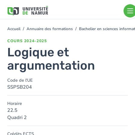
Aller au contenu principal
Aller
au
contenu
principal
Accueil
Annuaire des formations
Bachelier en sciences inform
You
are
COURS
2024-2025
here
Logique et
argumentation
Code de l'UE
SSPSB204
Horaire
22.5
Quadri 2
Crédits ECTS