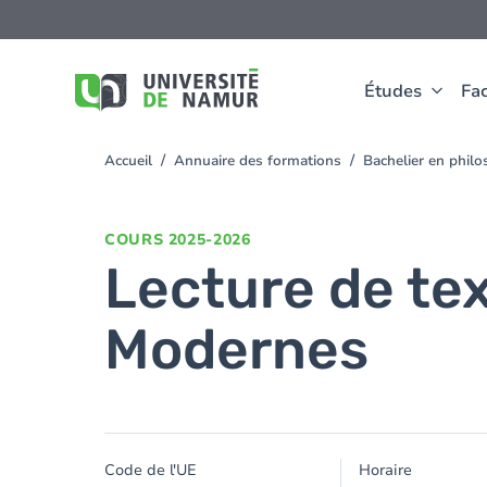
Aller au contenu principal
Aller
au
contenu
principal
Études
Fac
Accueil
Annuaire des formations
Bachelier en phil
You
are
here
COURS
2025-2026
Lecture de te
Modernes
Code de l'UE
Horaire