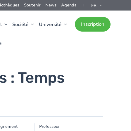
liothèques
Soutenir
News
Agenda
FR
Inscription
l
Société
Université
s
s : Temps
ignement
Professeur