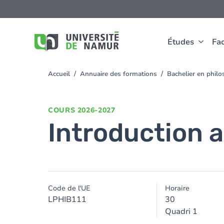
Aller au contenu principal
Aller
au
contenu
principal
Études
Fac
Accueil
Annuaire des formations
Bachelier en phil
You
are
here
COURS
2026-2027
Introduction a
Code de l'UE
Horaire
LPHIB111
30
Quadri 1