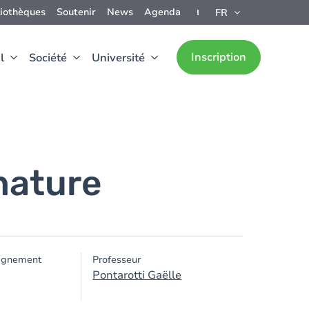
liothèques
Soutenir
News
Agenda
FR
Inscription
l
Société
Université
nature
ignement
Professeur
Pontarotti Gaëlle