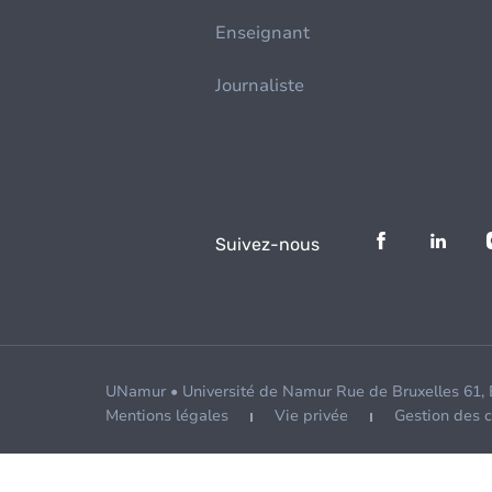
Enseignant
Journaliste
Suivez-nous
UNamur • Université de Namur Rue de Bruxelles 61,
Mentions légales
Vie privée
Gestion des 