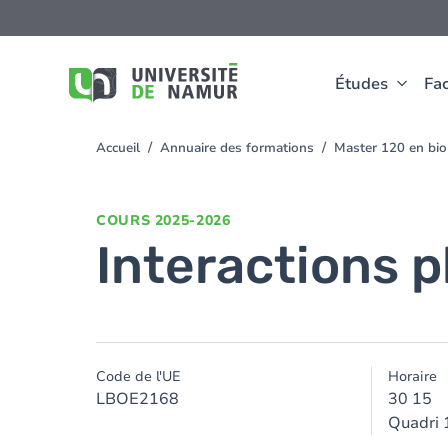
Aller au contenu principal
Aller
au
contenu
principal
Études
Fac
Accueil
Annuaire des formations
Master 120 en bio
You
are
here
COURS
2025-2026
Interactions 
Code de l'UE
Horaire
LBOE2168
30 15
Quadri 