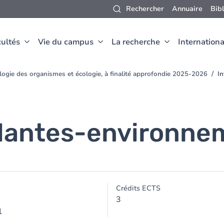
Rechercher
Annuaire
Bib
ultés
Vie du campus
La recherche
Internationa
logie des organismes et écologie, à finalité approfondie 2025-2026
I
plantes-environne
Crédits ECTS
3
1