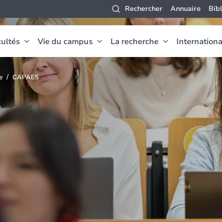
Rechercher
Annuaire
Bib
ultés
Vie du campus
La recherche
Internationa
e
CAPAES