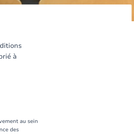
nditions
prié à
ivement au sein
ance des