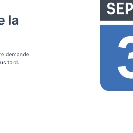
 la
otre demande
us tard.