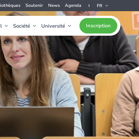
liothèques
Soutenir
News
Agenda
FR
Inscription
l
Société
Université