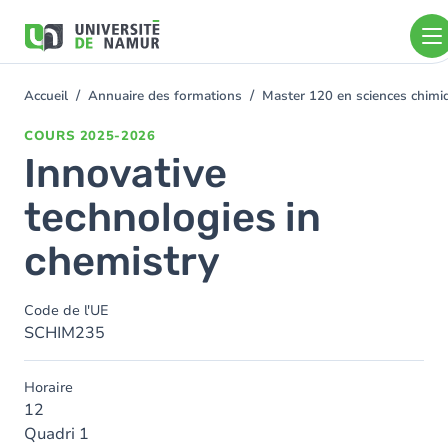
Aller au contenu principal
Aller
au
contenu
principal
Accueil
Annuaire des formations
Master 120 en sciences chimiq
You
are
COURS
2025-2026
here
Innovative
technologies in
chemistry
Code de l'UE
SCHIM235
Horaire
12
Quadri 1