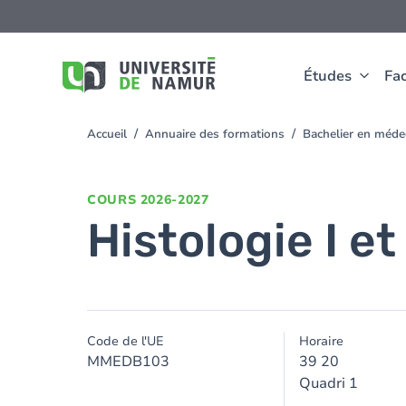
Aller au contenu principal
Aller
au
contenu
principal
Études
Fac
Accueil
Annuaire des formations
Bachelier en méd
You
are
here
COURS
2026-2027
Histologie I et
Code de l'UE
Horaire
MMEDB103
39 20
Quadri 1