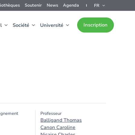
liothèques
Soutenir
News
Agenda
FR
Inscription
l
Société
Université
ignement
Professeur
Balligand Thomas
Canon Caroline
Nicaise Charles