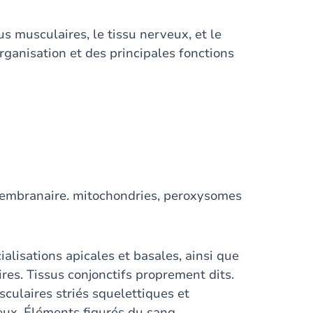
sus musculaires, le tissu nerveux, et le
rganisation et des principales fonctions
embranaire. mitochondries, peroxysomes
alisations apicales et basales, ainsi que
ires. Tissus conjonctifs proprement dits.
sculaires striés squelettiques et
eux. Éléments figurés du sang.