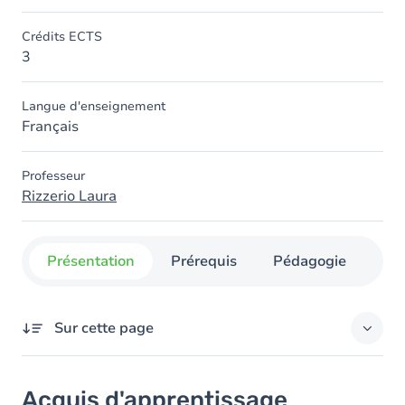
Crédits ECTS
3
Langue d'enseignement
Français
Professeur
Rizzerio Laura
Présentation
Prérequis
Pédagogie
Org
Sur cette page
Acquis d'apprentissage
Acquis d'apprentissage