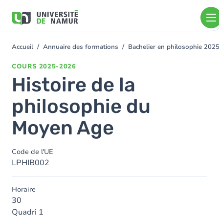
Aller au contenu principal
Aller
au
contenu
principal
Accueil
Annuaire des formations
Bachelier en philosophie 202
You
are
COURS
2025-2026
here
Histoire de la
philosophie du
Moyen Age
Code de l'UE
LPHIB002
Horaire
30
Quadri 1