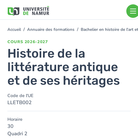
Aller au contenu principal
Aller
au
contenu
principal
Accueil
Annuaire des formations
Bachelier en histoire de l'art
You
are
COURS
2026-2027
here
Histoire de la
littérature antique
et de ses héritages
Code de l'UE
LLETB002
Horaire
30
Quadri 2