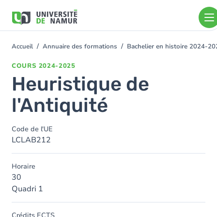
Aller au contenu principal
Aller
au
contenu
principal
Accueil
Annuaire des formations
Bachelier en histoire 2024-2
You
are
COURS
2024-2025
here
Heuristique de
l'Antiquité
Code de l'UE
LCLAB212
Horaire
30
Quadri 1
Crédits ECTS