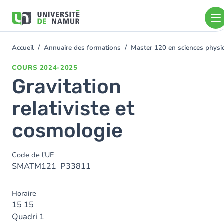
Aller au contenu principal
Aller
au
contenu
principal
Accueil
Annuaire des formations
Master 120 en sciences physiq
You
are
COURS
2024-2025
here
Gravitation
relativiste et
cosmologie
Code de l'UE
SMATM121_P33811
Horaire
15 15
Quadri 1