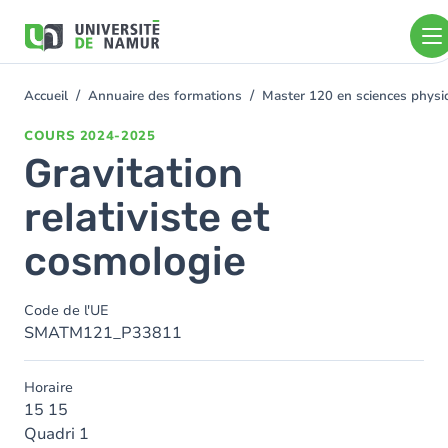
Aller au contenu principal
Aller
au
contenu
principal
Accueil
Annuaire des formations
Master 120 en sciences physiq
You
are
COURS
2024-2025
here
Gravitation
relativiste et
cosmologie
Code de l'UE
SMATM121_P33811
Horaire
15 15
Quadri 1