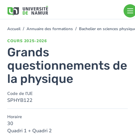
Aller au contenu principal
Aller
au
contenu
principal
Accueil
Annuaire des formations
Bachelier en sciences physiq
You
are
COURS
2025-2026
here
Grands
questionnements de
la physique
Code de l'UE
SPHYB122
Horaire
30
Quadri 1 + Quadri 2