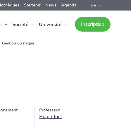
liothèques
Soutenir
News
Agenda
FR
Inscription
l
Société
Université
Gestion du risque
ignement
Professeur
Hubin Joël