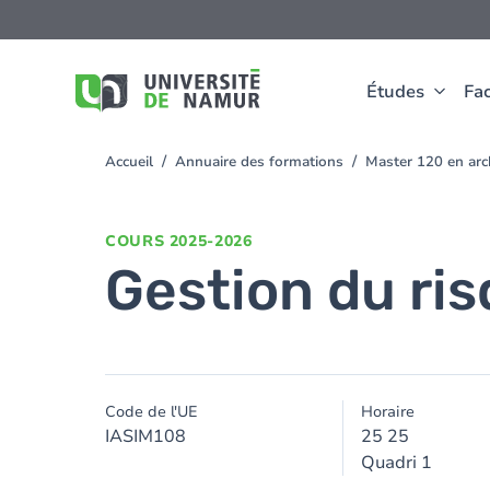
Aller au contenu principal
Aller
au
contenu
principal
Études
Fac
Accueil
Annuaire des formations
Master 120 en arch
You
are
here
COURS
2025-2026
Gestion du ri
Code de l'UE
Horaire
IASIM108
25 25
Quadri 1