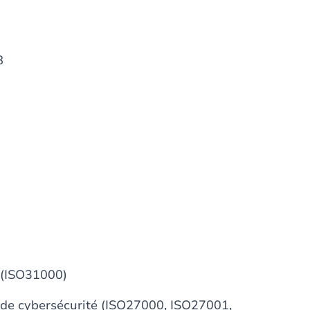
8
 (ISO31000)
 de cybersécurité (ISO27000, ISO27001,