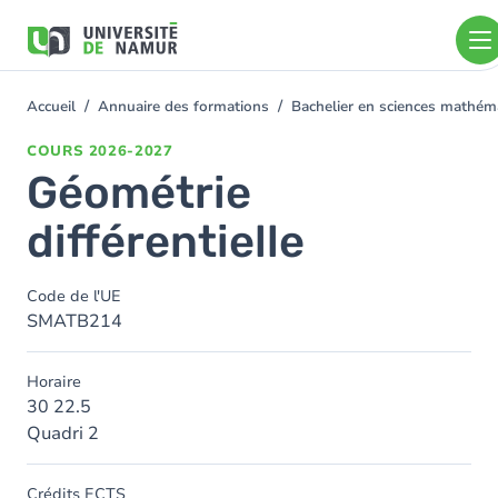
Aller au contenu principal
Aller
au
contenu
principal
Accueil
Annuaire des formations
Bachelier en sciences mathé
You
are
COURS
2026-2027
here
Géométrie
différentielle
Code de l'UE
SMATB214
Horaire
30 22.5
Quadri 2
Crédits ECTS