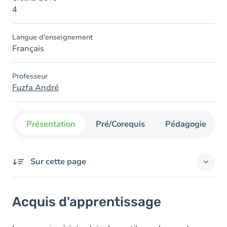
4
Langue d'enseignement
Français
Professeur
Fuzfa André
Présentation
Pré/Corequis
Pédagogie
Sur cette page
Acquis d'apprentissage
Acquis d'apprentissage
Contenu