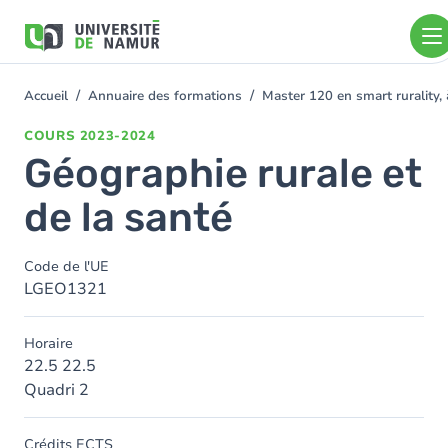
Aller au contenu principal
Aller
au
contenu
principal
Accueil
Annuaire des formations
Master 120 en smart rurality, 
You
are
COURS
2023-2024
here
Géographie rurale et
de la santé
Code de l'UE
LGEO1321
Horaire
22.5 22.5
Quadri 2
Crédits ECTS