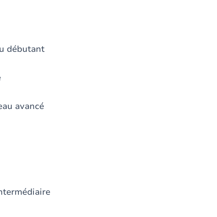
au débutant
e
veau avancé
intermédiaire