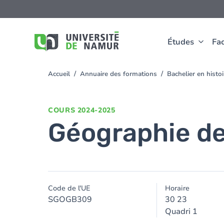
Aller au contenu principal
Aller
au
contenu
principal
Études
Fac
Accueil
Annuaire des formations
Bachelier en hist
You
are
here
COURS
2024-2025
Géographie de
Code de l'UE
Horaire
SGOGB309
30 23
Quadri 1