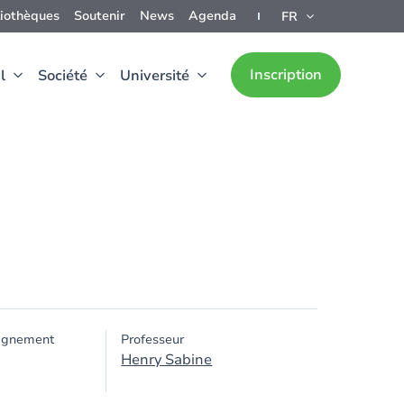
liothèques
Soutenir
News
Agenda
FR
Inscription
l
Société
Université
ignement
Professeur
Henry Sabine