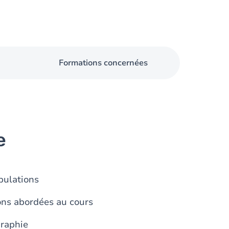
Formations concernées
e
pulations
ions abordées au cours
graphie