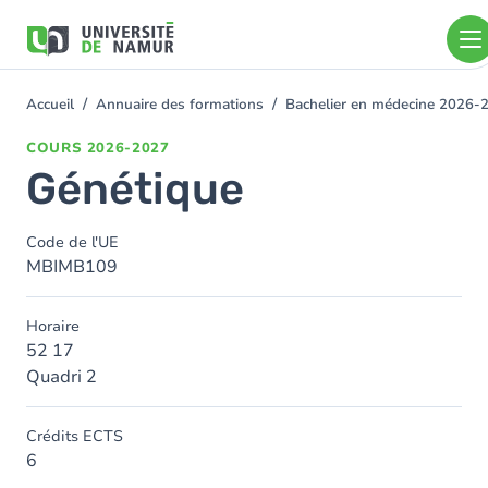
Aller au contenu principal
Aller
au
contenu
principal
Accueil
Annuaire des formations
Bachelier en médecine 2026-
You
are
COURS
2026-2027
here
Génétique
Code de l'UE
MBIMB109
Horaire
52 17
Quadri 2
Crédits ECTS
6