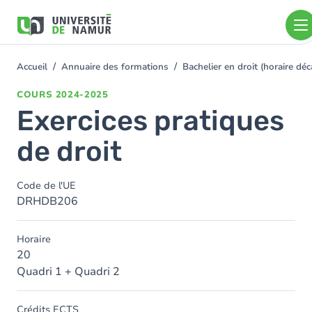
Aller au contenu principal
Aller
au
contenu
principal
Accueil
Annuaire des formations
Bachelier en droit (horaire d
You
are
COURS
2024-2025
here
Exercices pratiques
de droit
Code de l'UE
DRHDB206
Horaire
20
Quadri 1 + Quadri 2
Crédits ECTS