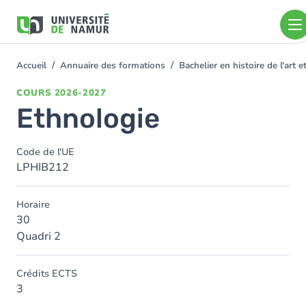
Aller au contenu principal
Aller
au
contenu
principal
Accueil
Annuaire des formations
Bachelier en histoire de l'art
You
are
COURS
2026-2027
here
Ethnologie
Code de l'UE
LPHIB212
Horaire
30
Quadri 2
Crédits ECTS
3