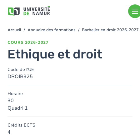
Aller au contenu principal
Aller
au
contenu
principal
Accueil
Annuaire des formations
Bachelier en droit 2026-2027
You
are
COURS
2026-2027
here
Ethique et droit
Code de l'UE
DROIB325
Horaire
30
Quadri 1
Crédits ECTS
4