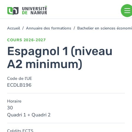
Aller au contenu principal
Aller
au
contenu
principal
Accueil
Annuaire des formations
Bachelier en sciences économ
You
are
COURS
2026-2027
here
Espagnol 1 (niveau
A2 minimum)
Code de l'UE
ECDLB196
Horaire
30
Quadri 1 + Quadri 2
Crédits ECTS