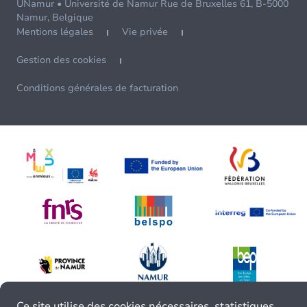
UNamur • Université de Namur Rue de Bruxelles 61, B-5000
Namur, Belgique
Mentions légales
Vie privée
Gestion des cookies
Conditions générales de facturation
Ce site utilise des cookies nécessaires, statistiques,