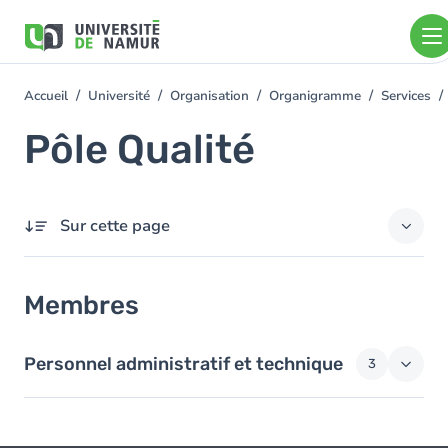
Aller au contenu principal
Aller
au
contenu
principal
Accueil
Université
Organisation
Organigramme
Services
You
are
Pôle Qualité
here
Sur cette page
Membres
Membres
Personnel administratif et technique
3