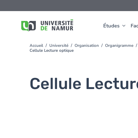
Aller au contenu principal
Aller
au
contenu
principal
Études
Fac
Accueil
Université
Organisation
Organigramme
You
Cellule Lecture optique
are
here
Cellule Lectur