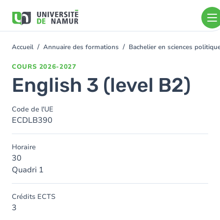
Aller au contenu principal
Aller
au
contenu
principal
Accueil
Annuaire des formations
Bachelier en sciences politiq
You
are
COURS
2026-2027
here
English 3 (level B2)
Code de l'UE
ECDLB390
Horaire
30
Quadri 1
Crédits ECTS
3