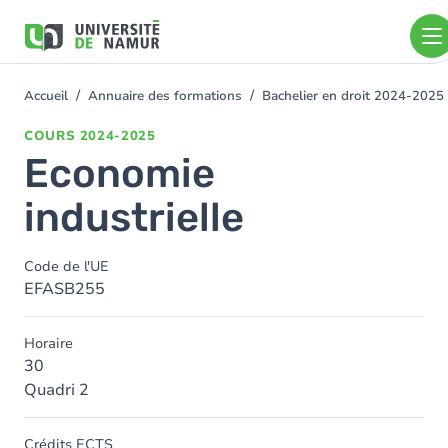
Aller au contenu principal
Aller
au
contenu
principal
Accueil
Annuaire des formations
Bachelier en droit 2024-2025
You
are
COURS
2024-2025
here
Economie
industrielle
Code de l'UE
EFASB255
Horaire
30
Quadri 2
Crédits ECTS