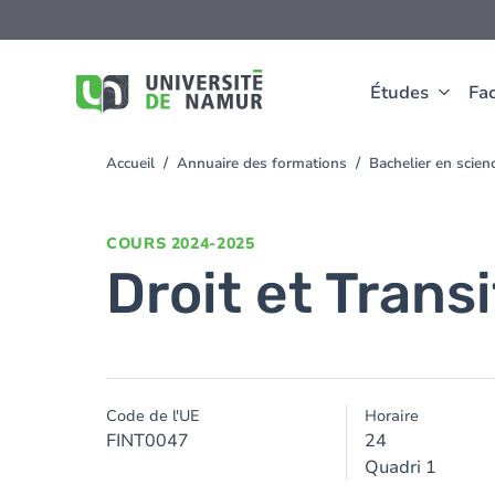
Aller au contenu principal
Aller
au
contenu
principal
Études
Fac
Accueil
Annuaire des formations
Bachelier en scie
You
are
here
COURS
2024-2025
Droit et Trans
Code de l'UE
Horaire
FINT0047
24
Quadri 1