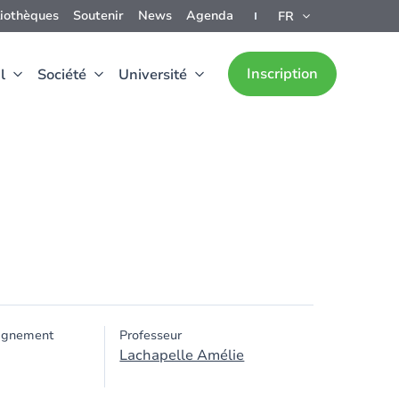
liothèques
Soutenir
News
Agenda
FR
Inscription
l
Société
Université
ignement
Professeur
Lachapelle Amélie