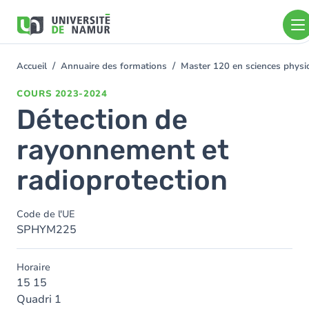
Aller au contenu principal
Aller
au
contenu
principal
Accueil
Annuaire des formations
Master 120 en sciences physi
You
are
COURS
2023-2024
here
Détection de
rayonnement et
radioprotection
Code de l'UE
SPHYM225
Horaire
15 15
Quadri 1