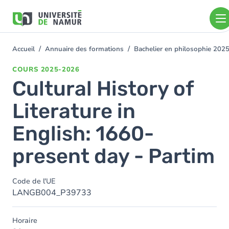
Aller au contenu principal
Aller
au
contenu
principal
Accueil
Annuaire des formations
Bachelier en philosophie 202
You
are
COURS
2025-2026
here
Cultural History of
Literature in
English: 1660-
present day - Partim
Code de l'UE
LANGB004_P39733
Horaire