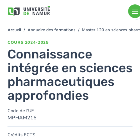
Aller au contenu principal
Aller
au
contenu
principal
Accueil
Annuaire des formations
Master 120 en sciences pharm
You
are
COURS
2024-2025
here
Connaissance
intégrée en sciences
pharmaceutiques
approfondies
Code de l'UE
MPHAM216
Crédits ECTS