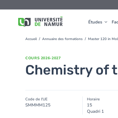
Aller au contenu principal
Aller
au
contenu
principal
Études
Fac
Accueil
Annuaire des formations
Master 120 in Mo
You
are
here
COURS
2026-2027
Chemistry of t
Code de l'UE
Horaire
SMMMM125
15
Quadri 1