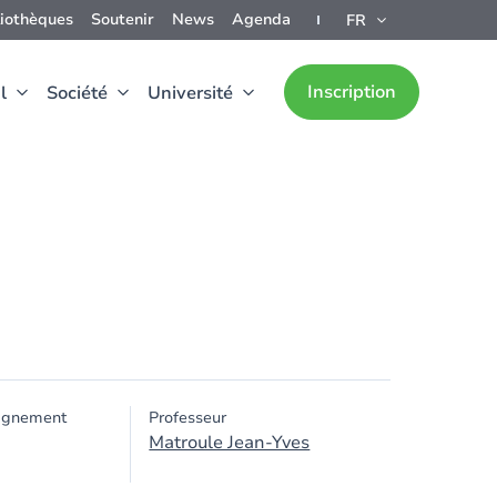
liothèques
Soutenir
News
Agenda
FR
Inscription
l
Société
Université
ignement
Professeur
Matroule Jean-Yves