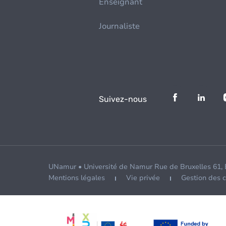
Enseignant
Journaliste
Suivez-nous
UNamur • Université de Namur Rue de Bruxelles 61,
Mentions légales
Vie privée
Gestion des 