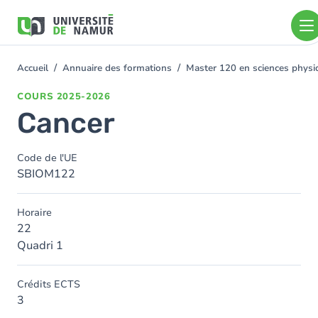
Aller au contenu principal
Aller
au
contenu
principal
Accueil
Annuaire des formations
Master 120 en sciences physiq
You
are
COURS
2025-2026
here
Cancer
Code de l'UE
SBIOM122
Horaire
22
Quadri 1
Crédits ECTS
3