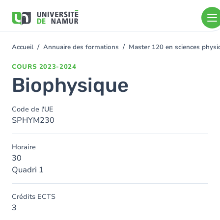
Aller au contenu principal
Aller
au
contenu
principal
Accueil
Annuaire des formations
Master 120 en sciences physiq
You
are
COURS
2023-2024
here
Biophysique
Code de l'UE
SPHYM230
Horaire
30
Quadri 1
Crédits ECTS
3