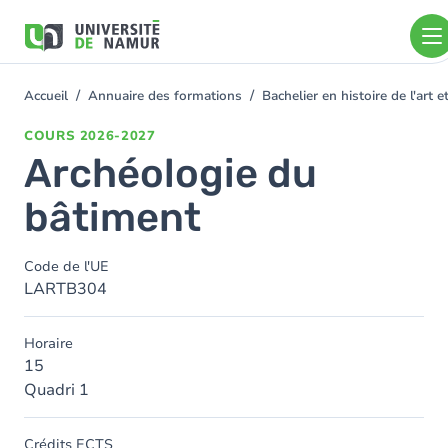
Aller au contenu principal
Aller
au
contenu
principal
Accueil
Annuaire des formations
Bachelier en histoire de l'art
You
are
COURS
2026-2027
here
Archéologie du
bâtiment
Code de l'UE
LARTB304
Horaire
15
Quadri 1
Crédits ECTS