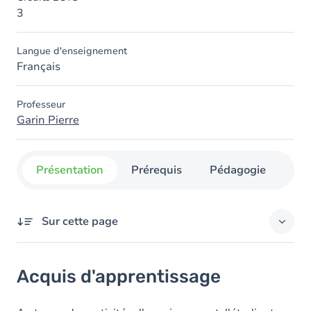
3
Langue d'enseignement
Français
Professeur
Garin Pierre
Présentation
Prérequis
Pédagogie
Org
Sur cette page
Acquis d'apprentissage
Acquis d'apprentissage
Objectifs