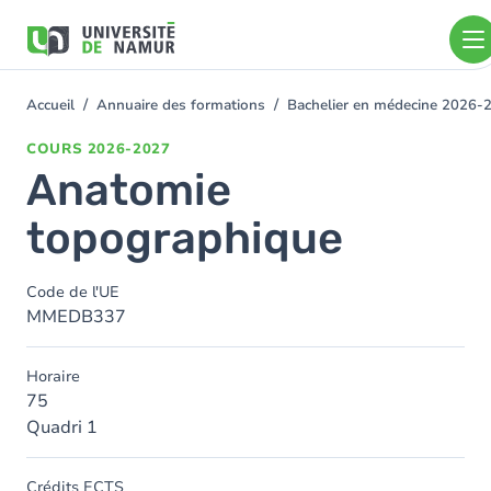
Aller au contenu principal
Aller
au
contenu
principal
Accueil
Annuaire des formations
Bachelier en médecine 2026-
You
are
COURS
2026-2027
here
Anatomie
topographique
Code de l'UE
MMEDB337
Horaire
75
Quadri 1
Crédits ECTS